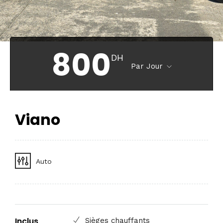
800
DH
Par Jour
Viano
Auto
Inclus
Sièges chauffants