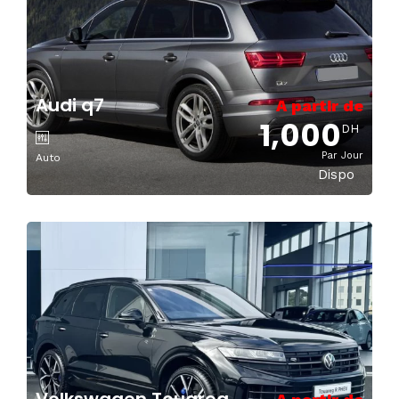
Audi q7
A partir de
1,000
DH
Par Jour
Auto
Dispo