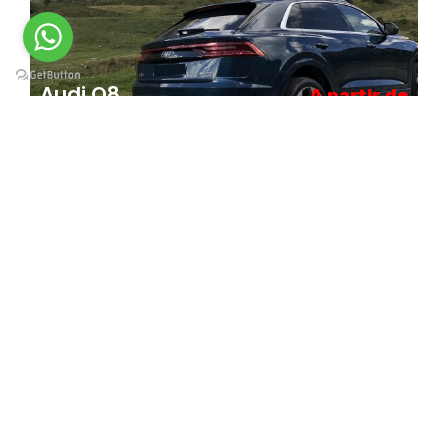
Audi Q8
A partir de
1,200
DH
Par Jour
Auto
Dispo
Mercedes-Benz E 63 S
A partir de
1,200
AMG
DH