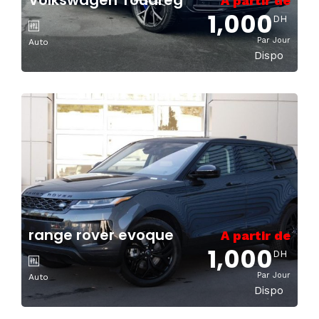
Volkswagen Touareg
A partir de
1,000
DH
Par Jour
Auto
Dispo
range rover evoque
A partir de
1,000
DH
Par Jour
Auto
Dispo